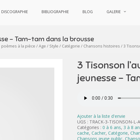
DISCOGRAPHIE
BIBLIOGRAPHIE
BLOG
GALERIE
nesse – Tam-tam dans la brousse
u poèmes à la pièce
/
Age
/
Style
/
Catégorie
/
Chansons histoires
/ 3 Tisons
3 Tisonson l’a
jeunesse – Ta
Ajouter à la liste d'envie
UGS :
TRACK-3-TISONSON-L-
Catégories :
0 à 6 ans
,
3 à 8 an
cache
,
Cacher
,
Catégorie
,
Chan
Chansons jeune public
,
Chanso