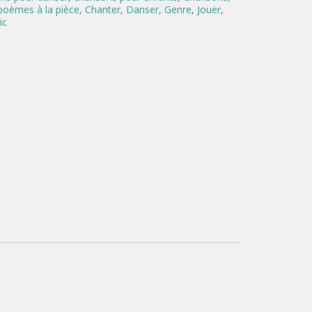
 poèmes à la pièce
,
Chanter
,
Danser
,
Genre
,
Jouer
,
ic