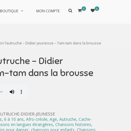
0
0
Afficher
BOUTIQUE
MON COMPTE
le
formulaire
de
recherche
on l’autruche – Didier jeunesse – Tam-tam dans la brousse
utruche – Didier
m-tam dans la brousse
AUTRUCHE-DIDIER-JEUNESSE
s
,
6 à 10 ans
,
Afro-créole
,
Age
,
Autruche
,
Cache-
sons en langues étrangères
,
Chansons histoires
,
ns pour danser
,
chansons pour enfants
,
Chansons,