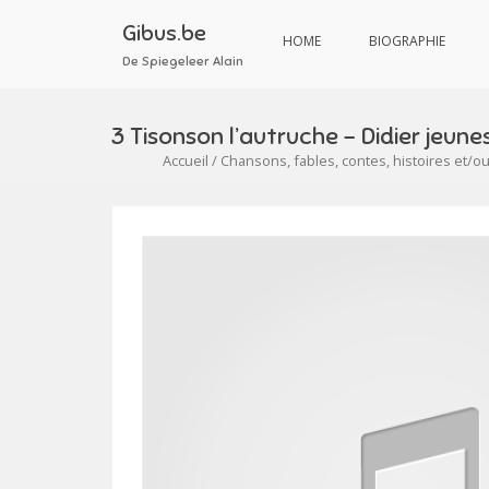
Aller
au
Gibus.be
HOME
BIOGRAPHIE
contenu
De Spiegeleer Alain
3 Tisonson l’autruche – Didier jeu
Accueil
/
Chansons, fables, contes, histoires et/o