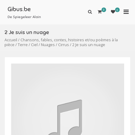
Aller
au
Gibus.be
0
Men
0
Afficher
contenu
le
De Spiegeleer Alain
prin
formulaire
pou
de
2 Je suis un nuage
mobi
recherche
Accueil
/
Chansons, fables, contes, histoires et/ou poèmes à la
pièce
/
Terre
/
Ciel
/
Nuages
/
Cirrus
/ 2 Je suis un nuage