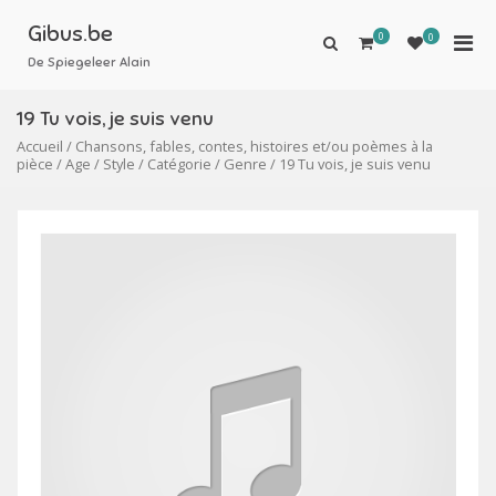
Aller
au
Gibus.be
0
Men
0
Afficher
contenu
le
De Spiegeleer Alain
prin
formulaire
pou
de
19 Tu vois, je suis venu
mobi
recherche
Accueil
/
Chansons, fables, contes, histoires et/ou poèmes à la
pièce
/
Age
/
Style
/
Catégorie
/
Genre
/ 19 Tu vois, je suis venu