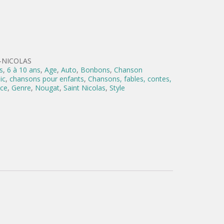
-NICOLAS
s
,
6 à 10 ans
,
Age
,
Auto
,
Bonbons
,
Chanson
ic
,
chansons pour enfants
,
Chansons, fables, contes,
èce
,
Genre
,
Nougat
,
Saint Nicolas
,
Style