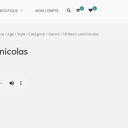
0
0
Afficher
BOUTIQUE
MON COMPTE
le
formulaire
de
recherche
èce
/
Age
/
Style
/
Catégorie
/
Genre
/ 18 Merci saint nicolas
 nicolas