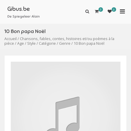
Aller
au
Gibus.be
0
Men
0
Afficher
contenu
le
De Spiegeleer Alain
prin
formulaire
pou
de
10 Bon papa Noël
mobi
recherche
Accueil
/
Chansons, fables, contes, histoires et/ou poèmes à la
pièce
/
Age
/
Style
/
Catégorie
/
Genre
/ 10 Bon papa Noël