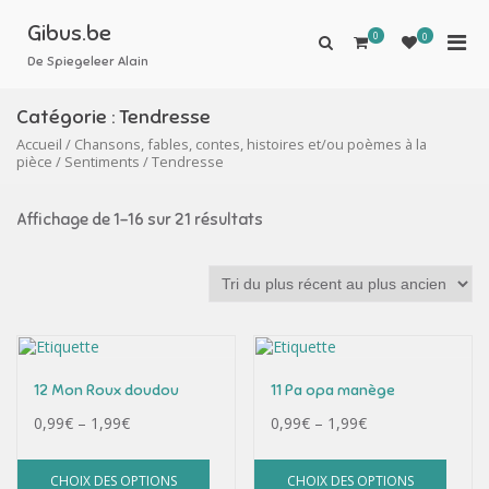
Aller
au
Gibus.be
0
Men
0
Afficher
contenu
le
De Spiegeleer Alain
prin
formulaire
pou
de
Catégorie :
Tendresse
mobi
recherche
Accueil
/
Chansons, fables, contes, histoires et/ou poèmes à la
pièce
/
Sentiments
/ Tendresse
Affichage de 1–16 sur 21 résultats
12 Mon Roux doudou
11 Pa opa manège
0,99
€
–
1,99
€
0,99
€
–
1,99
€
CHOIX DES OPTIONS
CHOIX DES OPTIONS