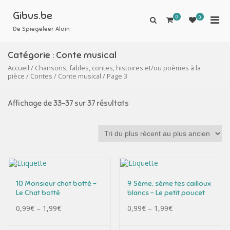
Aller
au
Gibus.be
0
Men
0
Afficher
contenu
le
De Spiegeleer Alain
prin
formulaire
pou
de
Catégorie :
Conte musical
mobi
recherche
Accueil
/
Chansons, fables, contes, histoires et/ou poèmes à la
pièce
/
Contes
/
Conte musical
/ Page 3
Affichage de 33–37 sur 37 résultats
10 Monsieur chat botté –
9 Sème, sème tes cailloux
Le Chat botté
blancs – Le petit poucet
0,99
€
–
1,99
€
0,99
€
–
1,99
€