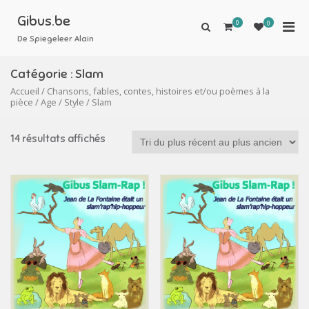
Aller
au
Gibus.be
0
Men
0
Afficher
contenu
le
De Spiegeleer Alain
prin
formulaire
pou
de
Catégorie :
Slam
mobi
recherche
Accueil
/
Chansons, fables, contes, histoires et/ou poèmes à la
pièce
/
Age
/
Style
/ Slam
14 résultats affichés