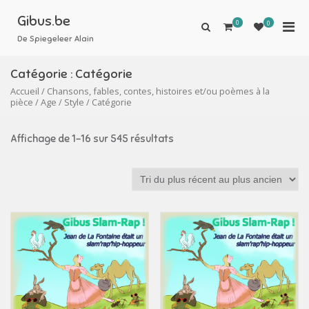
Aller
au
Gibus.be
0
Men
0
Afficher
contenu
le
De Spiegeleer Alain
prin
formulaire
pou
de
Catégorie :
Catégorie
mobi
recherche
Accueil
/
Chansons, fables, contes, histoires et/ou poèmes à la
pièce
/
Age
/
Style
/ Catégorie
Affichage de 1–16 sur 545 résultats