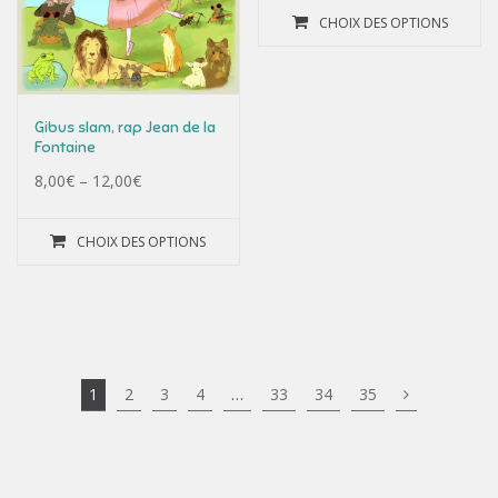
CHOIX DES OPTIONS
Gibus slam, rap Jean de la
Fontaine
8,00
€
–
12,00
€
CHOIX DES OPTIONS
1
2
3
4
…
33
34
35