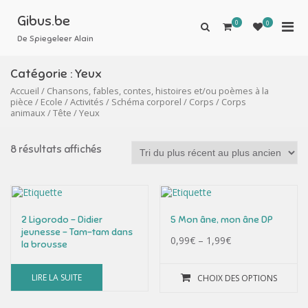
Aller
au
Gibus.be
0
Men
0
Afficher
contenu
le
De Spiegeleer Alain
prin
formulaire
pou
de
Catégorie :
Yeux
mobi
recherche
Accueil
/
Chansons, fables, contes, histoires et/ou poèmes à la
pièce
/
Ecole
/
Activités
/
Schéma corporel
/
Corps
/
Corps
animaux
/
Tête
/ Yeux
8 résultats affichés
2 Ligorodo – Didier
5 Mon âne, mon âne DP
jeunesse – Tam-tam dans
0,99
€
–
1,99
€
la brousse
LIRE LA SUITE
CHOIX DES OPTIONS