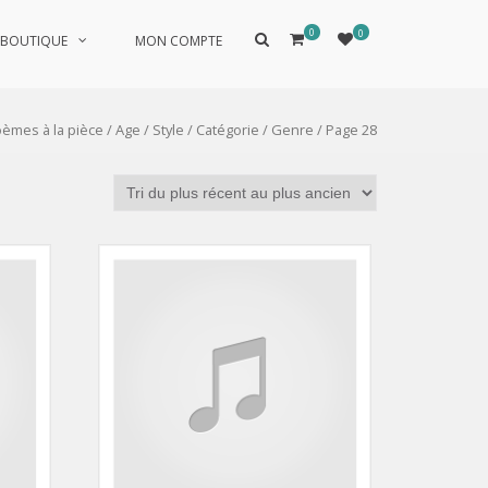
0
0
Afficher
BOUTIQUE
MON COMPTE
le
formulaire
de
recherche
oèmes à la pièce
/
Age
/
Style
/
Catégorie
/
Genre
/ Page 28