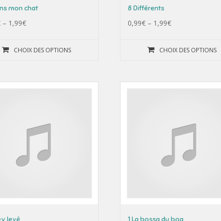
ens mon chat
8 Différents
€
–
1,99
€
0,99
€
–
1,99
€
CHOIX DES OPTIONS
CHOIX DES OPTIONS
èy levé
1 La bossa du boa