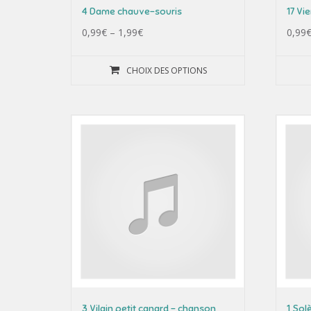
4 Dame chauve-souris
17 Vi
0,99
€
–
1,99
€
0,99
CHOIX DES OPTIONS
3 Vilain petit canard – chanson
1 Sol