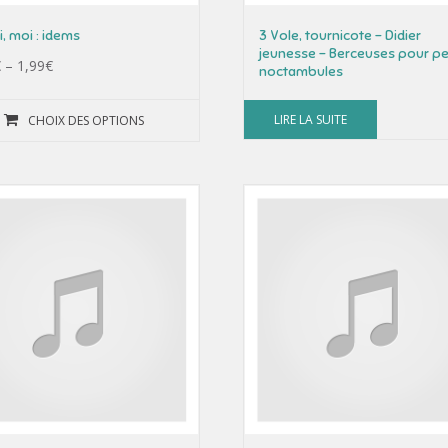
ui, moi : idems
3 Vole, tournicote – Didier
jeunesse – Berceuses pour pe
€
–
1,99
€
noctambules
LIRE LA SUITE
CHOIX DES OPTIONS